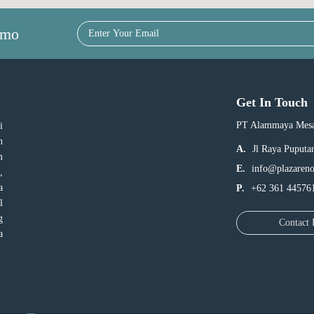
omo
Get In Touch
PT Alammaya Mesa
i
n
A.
Jl Raya Puputa
m
E.
info@plazaren
,
a
P.
+62 361 44576
l
g
Contact
a