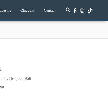
Leasing
Cinépolis
Contact
i
enon, Denpasar Bali
com