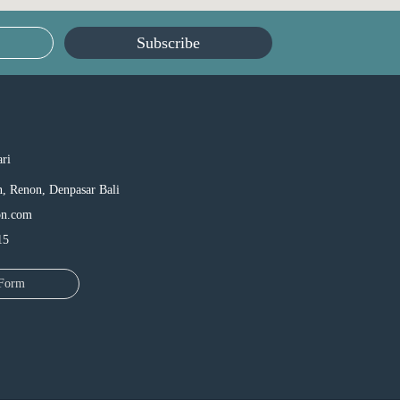
Subscribe
ri
n, Renon, Denpasar Bali
on.com
15
 Form