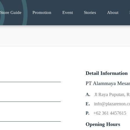
Store Guide
Promotion
Event
Stories
About
Detail Information
PT Alammaya Mesar
A.
Jl Raya Puputan, R
E.
info@plazarenon.
P.
+62 361 4457615
Opening Hours